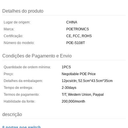
Detalhes do produto
Lugar de origem:
CHINA
Marca:
POETRONICS
Certificação:
CE, FCC, ROHS
Número do modelo:
POE-S108T
Condições de Pagamento e Envio
Quantidade de ordem mínima:
1PCS
Preço:
Negotiable POE Price
Detalhes da embalagem:
12pcs/ctn; 52.5cm*43.5cm*35cm
Tempo de entrega:
2-30days
Termos de pagamento:
T/T, Western Union, Paypal
Habilidade da fonte:
200,000/month
descrição
8 portas poe switch