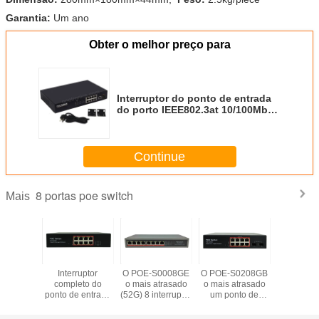
Garantia:
Um ano
Obter o melhor preço para
Interruptor do ponto de entrada
do porto IEEE802.3at 10/100Mbps
25W de POE-S108T 8 (poder
150W incorporado)
Continue
8 portas poe switch
Mais
S2008GB
Interruptor
O POE-S0008GE
O POE-S0208GB
Os POE-S
atrasados
completo do
o mais atrasado
o mais atrasado
os mais at
0Mbps
ponto de entrada
(52G) 8 interruptor
um ponto de
8x100Mbp
 entrada
do ponto de
do ponto de
entrada de 8
de entr
00Mbps
entrada
entrada do gigabit
gigabits & 2
2x100