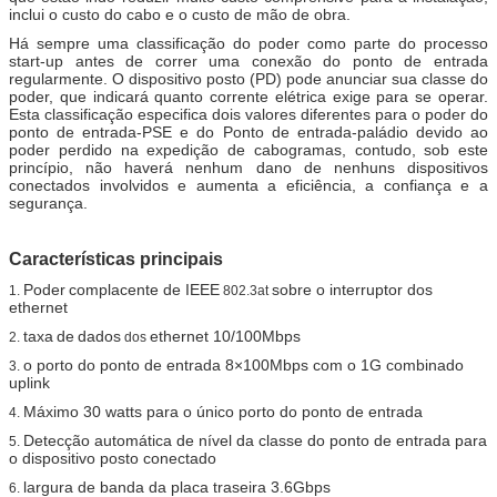
inclui o custo do cabo e o custo de mão de obra.
Há sempre uma classificação do poder como parte do processo
start-up antes de correr uma conexão do ponto de entrada
regularmente. O dispositivo posto (PD) pode anunciar sua classe do
poder, que indicará quanto corrente elétrica exige para se operar.
Esta classificação especifica dois valores diferentes para o poder do
ponto de entrada-PSE e do Ponto de entrada-paládio devido ao
poder perdido na expedição de cabogramas, contudo, sob este
princípio, não haverá nenhum dano de nenhuns dispositivos
conectados involvidos e aumenta a eficiência, a confiança e a
segurança.
Características principais
Poder
complacente de IEEE
sobre o interruptor dos
1.
802.3at
ethernet
taxa
de
dados
ethernet 10/100Mbps
2.
dos
o porto do ponto de entrada 8×100Mbps com o 1G combinado
3.
uplink
Máximo 30 watts para o único porto do ponto de entrada
4.
Detecção automática de nível da classe do ponto de entrada para
5.
o dispositivo posto conectado
largura de banda da placa traseira 3.6Gbps
6.