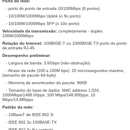
Porto de rede:
- porto do ponto de entrada 10/100Mbps (8 portos)
- 10/100M/1000Mbps Uplink (o 9o porto)
- 10/100M/1000Mbps SFP (o 10o porto)
Velocidade da transmissão:
completamente - duplex
100M/1000Mbps
Relação do Internet:
100BASE-T ou 1000BASE-TX porto do ponto
de entrada RJ-45
Desempenho preliminar:
- Largura de banda: 3.6Gbps (não-obstrução)
- Atraso da rede (100 a 100M bps): 20 microssegundos máximo,
(tamanho de pacote 64-byte)
- Memória de amortecedor do pacote: 96KB
- Tamanho do base de dados: MAC address 1.024;
1000Mbps/1488.00pps, 100 Mbps/148,800pps, 10
Mbps/14,880pps
Padrão da rede:
- 10BaseT de IEEE 802.3i
- IEEE 802.3u 100BASE-TX
- IEEE 802.3x flui controle