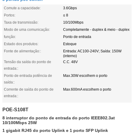
Comute a capacidade:
3.6Gbps
Portos:
≤ 8
Taxa de transmissão:
10/100Mbps
Modo de uma comunicação:
Completamente - duplex & meio - duplex
função:
Ponto de entrada
Estado dos produtos:
Estoque
Fonte de alimentação::
Entrada: AC100-240V; Saída: 150W
(interno)
Tensão da saída do ponto de
C.C. 48V
entrada::
Ponto de entrada potência de
Max.30W escolhem o porto
saída::
Corrente de saída do ponto de
Max.600mA escolhem o porto
entrada::
POE-S108T
8
interruptor
do
ponto de entrada do
porto IEEE802.3at
10/100Mbps 25W
1 gigabit RJ45 do porto Uplink e 1 porto SFP Uplink