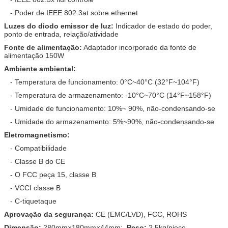
- Poder de IEEE 802.3at sobre ethernet
Luzes do diodo emissor de luz:
Indicador de estado do poder,
ponto de entrada, relação/atividade
Fonte de alimentação:
Adaptador incorporado da fonte de
alimentação 150W
Ambiente ambiental:
- Temperatura de funcionamento: 0°C~40°C (32°F~104°F)
- Temperatura de armazenamento: -10°C~70°C (14°F~158°F)
- Umidade de funcionamento: 10%~ 90%, não-condensando-se
- Umidade do armazenamento: 5%~90%, não-condensando-se
Eletromagnetismo:
- Compatibilidade
- Classe B do CE
- O FCC peça 15, classe B
- VCCI classe B
- C-tiquetaque
Aprovação da segurança:
CE (EMC/LVD), FCC, ROHS
Dimensão:
280mm×180mm×44mm;
Peso:
2.5kg/piece