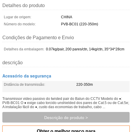
Detalhes do produto
Lugar de origem:
CHINA
Número do modelo:
PVB-BC01 (220-350m)
Condições de Pagamento e Envio
Detalhes da embalagem:
0.07kg/pair, 200 pares/ctn, 14kg/ctn, 35*34*28cm
descrição
Acessório da segurança
Distância de transmissão:
220-350m
Transmissor video passivo do twisted pair do Balun do CCTV Modelo do ●:
PVB-BC01 O ● exige cabo torcido unshielded dos pares de Cat.5 ou de Cat.5e;
A instalação fácil do ●, custo das economias de trabalho, cabo ...
Descrição de produto >
Obter o melhor preço para