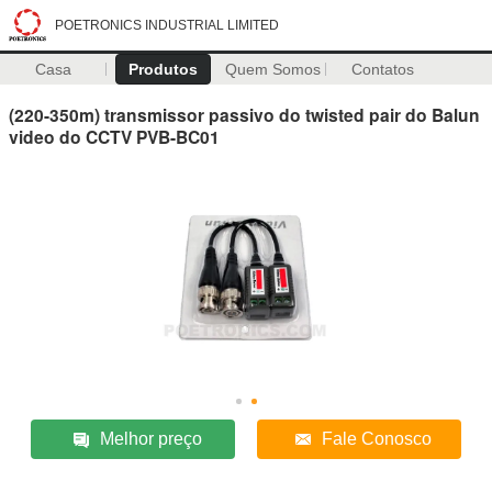
POETRONICS INDUSTRIAL LIMITED
Casa
Produtos
Quem Somos
Contatos
(220-350m) transmissor passivo do twisted pair do Balun
video do CCTV PVB-BC01
Melhor preço
Fale Conosco