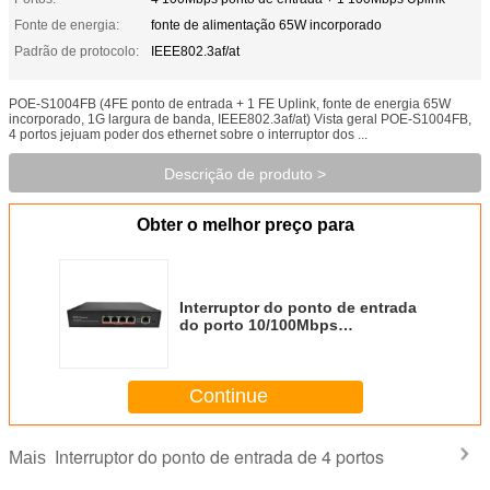
Fonte de energia:
fonte de alimentação 65W incorporado
Padrão de protocolo:
IEEE802.3af/at
POE-S1004FB (4FE ponto de entrada + 1 FE Uplink, fonte de energia 65W
incorporado, 1G largura de banda, IEEE802.3af/at) Vista geral POE-S1004FB,
4 portos jejuam poder dos ethernet sobre o interruptor dos ...
Descrição de produto >
Obter o melhor preço para
Interruptor do ponto de entrada
do porto 10/100Mbps
IEEE802.3af/at do _4 de POE-
S1004FB (4FE+1FE) com a fonte
de alimentação 65W incorporado
Continue
(recentemente desenvolvido)
Interruptor do ponto de entrada de 4 portos
Mais