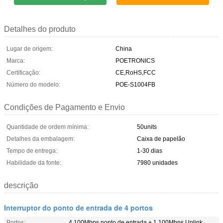
Detalhes do produto
Lugar de origem:
China
Marca:
POETRONICS
Certificação:
CE,RoHS,FCC
Número do modelo:
POE-S1004FB
Condições de Pagamento e Envio
Quantidade de ordem mínima:
50units
Detalhes da embalagem:
Caixa de papelão
Tempo de entrega:
1-30 dias
Habilidade da fonte:
7980 unidades
descrição
Interruptor do ponto de entrada de 4 portos
Portos:
4 100Mbps ponto de entrada + 1 100Mbps Uplink