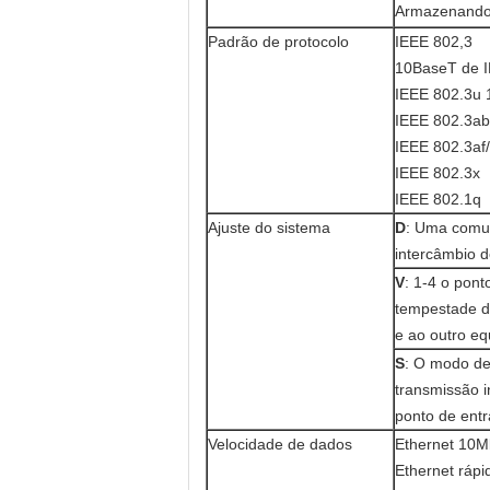
Armazenando
Padrão de protocolo
IEEE 802,3
10BaseT de I
IEEE 802.3u
IEEE 802.3a
IEEE 802.3af/
IEEE 802.3x
IEEE 802.1q
Ajuste do sistema
D
: Uma comuni
intercâmbio d
V
: 1-4 o pon
tempestade do
e ao outro e
S
: O modo de
transmissão i
ponto de entr
Velocidade de dados
Ethernet 10M
Ethernet ráp