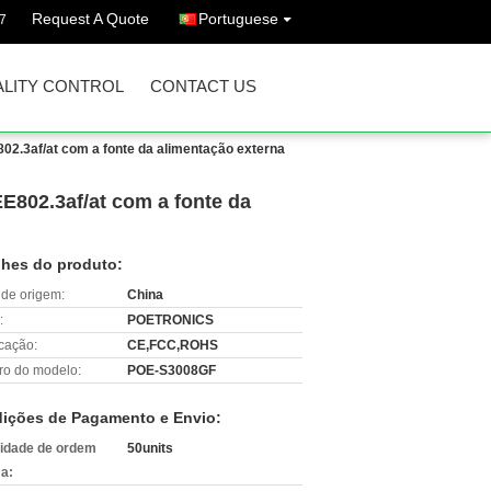
Request A Quote
Portuguese
7
LITY CONTROL
CONTACT US
02.3af/at com a fonte da alimentação externa
E802.3af/at com a fonte da
lhes do produto:
 de origem:
China
:
POETRONICS
icação:
CE,FCC,ROHS
o do modelo:
POE-S3008GF
ições de Pagamento e Envio:
idade de ordem
50units
a: