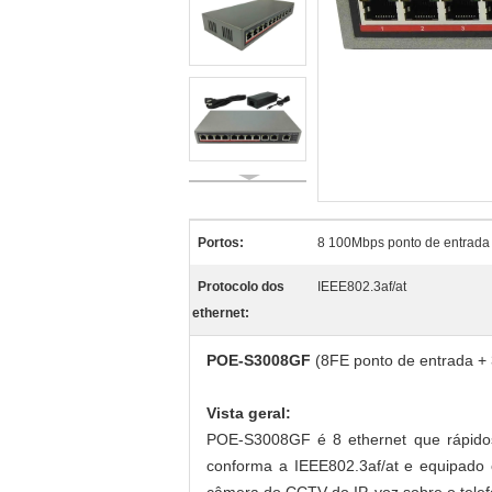
Portos:
8 100Mbps ponto de entrada +
Protocolo dos
IEEE802.3af/at
ethernet:
POE-S3008GF
(8FE ponto de entrada + 
Vista geral:
POE-S3008GF é 8 ethernet que rápidos 
conforma a IEEE802.3af/at e equipado 