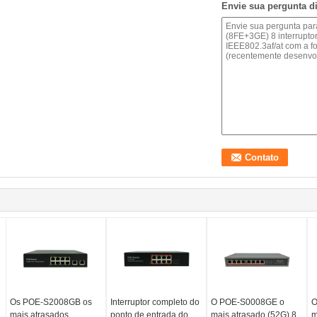
Envie sua pergunta d
Os POE-S2008GB os
Interruptor completo do
O POE-S0008GE o
O
mais atrasados
ponto de entrada do
mais atrasado (52G) 8
m