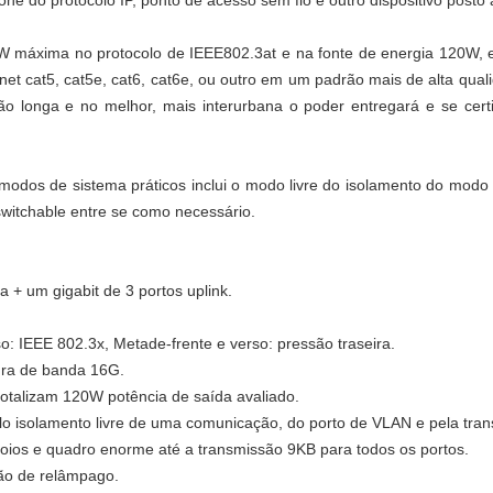
ne do protocolo IP, ponto de acesso sem fio e outro dispositivo posto
W máxima no protocolo de IEEE802.3at e na fonte de energia 120W, e
rnet cat5, cat5e, cat6, cat6e, ou outro em um padrão mais de alta qua
o longa e no melhor, mais interurbana o poder entregará e se cer
e modos de sistema práticos inclui o modo livre do isolamento do mo
witchable entre se como necessário.
 + um gigabit de 3 portos uplink.
so: IEEE 802.3x, Metade-frente e verso: pressão traseira.
gura de banda 16G.
otalizam 120W potência de saída avaliado.
lo isolamento livre de uma comunicação, do porto de VLAN e pela tra
apoios e quadro enorme até a transmissão 9KB para todos os portos.
ção de relâmpago.