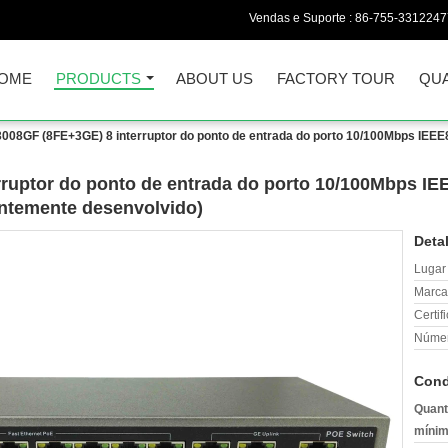
Vendas e Suporte :
86-755-3312247
OME
PRODUCTS
ABOUT US
FACTORY TOUR
QUA
08GF (8FE+3GE) 8 interruptor do ponto de entrada do porto 10/100Mbps IEEE8
uptor do ponto de entrada do porto 10/100Mbps IEE
entemente desenvolvido)
Deta
Lugar
Marca
Certif
Númer
Cond
Quant
mínim