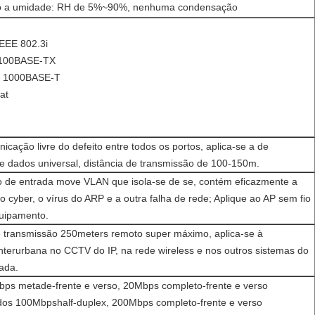
 a umidade: RH de 5%~90%, nenhuma condensação
EEE 802.3i
 100BASE-TX
b 1000BASE-T
at
cação livre do defeito entre todos os portos, aplica-se a de
e dados universal, distância de transmissão de 100-150m.
to de entrada move VLAN que isola-se de se, contém eficazmente a
 cyber, o vírus do ARP e a outra falha de rede; Aplique ao AP sem fio
quipamento.
 transmissão 250meters remoto super máximo, aplica-se à
nterurbana no CCTV do IP, na rede wireless e nos outros sistemas do
ada.
bps metade-frente e verso, 20Mbps completo-frente e verso
idos 100Mbpshalf-duplex, 200Mbps completo-frente e verso