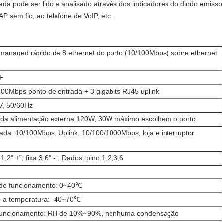
da pode ser lido e analisado através dos indicadores do diodo emissor 
P sem fio, ao telefone de VoIP, etc.
anaged rápido de 8 ethernet do porto (10/100Mbps) sobre ethernet
F
100Mbps ponto de entrada + 3 gigabits RJ45 uplink
V, 50/60Hz
 da alimentação externa 120W, 30W máximo escolhem o porto
ada: 10/100Mbps, Uplink: 10/100/1000Mbps, loja e interruptor
1,2" +”, fixa 3,6" -”; Dados: pino 1,2,3,6
de funcionamento: 0~40℃
 a temperatura: -40~70℃
funcionamento: RH de 10%~90%, nenhuma condensação