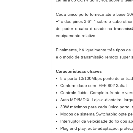
câmera do CCTV do IP, voz sobre o telefo
Cada único porto fornece até a base 30
+” e dos pinos 3,6" -” sobre o cabo ethe
de poder o cabo é usado na transmissã
equipamento relativo.
Finalmente, há igualmente três tipos d
e o modo de transmissão remoto super s
Características chaves
8 o porto 10/100Mbps ponto de entrada
Conformidade com IEEE 802.3af/at.
Controle fluido: Completo-frente e ver
Auto MDI/MDIX, Loja-e-dianteiro, lar
30W máximos para cada único porto, t
Modos de sistema Switchable: opte pe
Interruptor da velocidade do fio dos 
Plug and play, auto-adaptação, prote