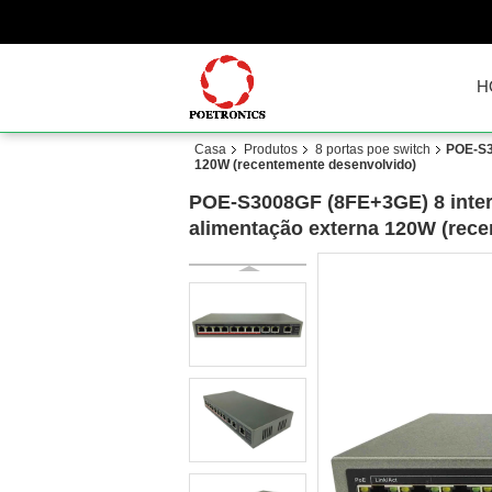
H
Casa
Produtos
8 portas poe switch
POE-S30
120W (recentemente desenvolvido)
POE-S3008GF (8FE+3GE) 8 interr
alimentação externa 120W (rec