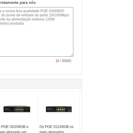
iretamente para nós
(
0
/ 3000)
 POE-S0208GB o
Os POE-S1108GB os
ais atrasado um
mais atrasados