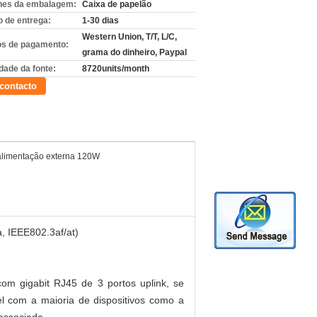
hes da embalagem:
Caixa de papelão
 de entrega:
1-30 dias
Western Union, T/T, L/C,
s de pagamento:
grama do dinheiro, Paypal
dade da fonte:
8720units/month
contacto
 alimentação externa 120W
, IEEE802.3af/at)
om gigabit RJ45 de 3 portos uplink, se
l com a maioria de dispositivos como a