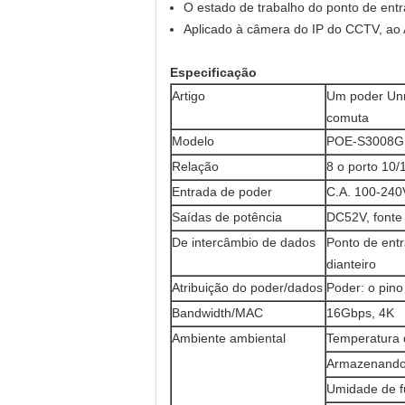
O estado de trabalho do ponto de entra
Aplicado à câmera do IP do CCTV, ao A
Especificação
Artigo
Um poder Unm
comuta
Modelo
POE-S3008G
Relação
8 o porto 10/
Entrada de poder
C.A. 100-240
Saídas de potência
DC52V, fonte
De intercâmbio de dados
Ponto de entr
dianteiro
Atribuição do poder/dados
Poder: o pino 
Bandwidth/MAC
16Gbps, 4K
Ambiente ambiental
Temperatura 
Armazenando
Umidade de 