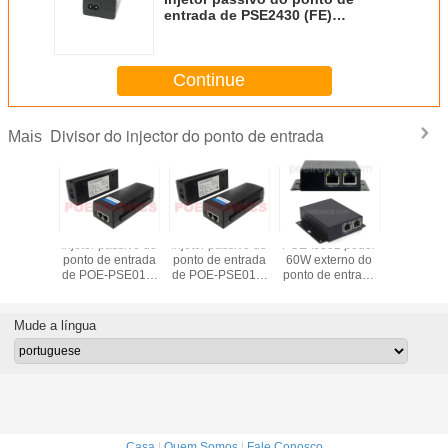
entrada de PSE2430 (FE)
10/100Mbps 24Vdc 30W
Continue
Divisor do injector do ponto de entrada
Mais
assivo do
Injetor passivo do
Injetor passivo do
POE-IJ802 poder
Pod
 entrada
ponto de entrada
ponto de entrada
60W externo do
incorpora
-PSE01M
de POE-PSE01M
de POE-PSE01M
ponto de entrada
do pont
bps 30W
10/100Mbps 36W
10/100Mbps 48W
Injector-
entrada I
TRONICS
por POETRONICS
por POETRONICS
IEEE802.3af/at do
IEEE802.
gigabit 60W
do gigabit
Mude a língua
POE-PSE0
36" 
Casa
|
Quem Somos
|
Fale Conosco