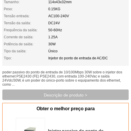
Tamanho:
114x43x32mm
Peso:
0.15KG
Tensão entrada:
AC100-240V
Tensão da saída:
DC24V
Frequência da saída:
50-60Hz
Corrente de saída:
1.25A
Potência de saída:
30W
Tipo da saída:
Único
Tipo:
Injetor do ponto de entrada de AC/DC
poder passivo do ponto de entrada de 10/100Mbps 30W sobre o injetor dos
ethernet PSE2430 (FE) PSE2430, com entrada 100-240Vac e saída
24Vdc/30W, é um poder do único-porto sobre o equipamento dos ethernet,
como ...
Descrição de produto >
Obter o melhor preço para
Injetor passivo do ponto de