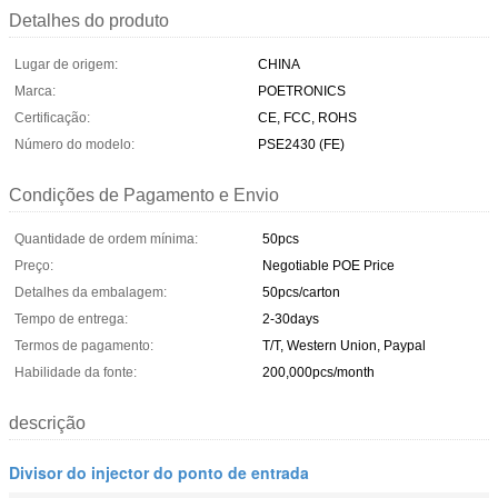
Detalhes do produto
Lugar de origem:
CHINA
Marca:
POETRONICS
Certificação:
CE, FCC, ROHS
Número do modelo:
PSE2430 (FE)
Condições de Pagamento e Envio
Quantidade de ordem mínima:
50pcs
Preço:
Negotiable POE Price
Detalhes da embalagem:
50pcs/carton
Tempo de entrega:
2-30days
Termos de pagamento:
T/T, Western Union, Paypal
Habilidade da fonte:
200,000pcs/month
descrição
Divisor do injector do ponto de entrada