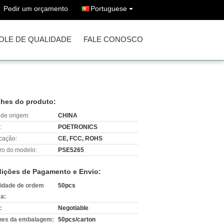
Pedir um orçamento
Portuguese
OLE DE QUALIDADE
FALE CONOSCO
lhes do produto:
 de origem:
CHINA
:
POETRONICS
icação:
CE, FCC, ROHS
o do modelo:
PSE5265
ições de Pagamento e Envio:
idade de ordem
50pcs
a:
:
Negotiable
hes da embalagem:
50pcs/carton