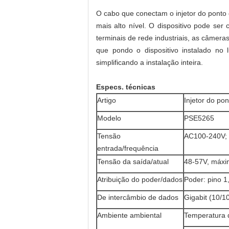
O cabo que conectam o injetor do ponto
mais alto nível. O dispositivo pode ser 
terminais de rede industriais, as câmera
que pondo o dispositivo instalado n
simplificando a instalação inteira.
Especs. técnicas
Artigo
Injetor do po
Modelo
PSE5265
Tensão
AC100-240V;
entrada/frequência
Tensão da saída/atual
48-57V, máxi
Atribuição do poder/dados
Poder: pino 1,
De intercâmbio de dados
Gigabit (10/
Ambiente ambiental
Temperatura 