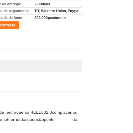
 de entrega:
2-30days
s de pagamento:
T/T, Western Union, Paypal
dade da fonte:
200,000pcs/month
contacto
C
 de entradaenon-IEEE802.3complacente,
emethernetdosdados&oponto de