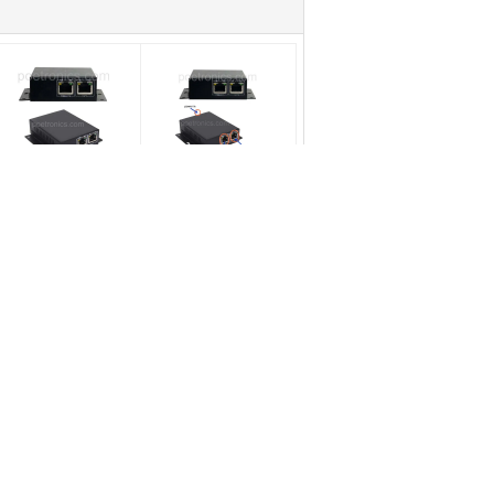
OE-IJ802 poder 60W
POE-IJ801 poder 60W
xterno do ponto de
externo do ponto de
ntrada Injector-
entrada
EEE802.3af/at do
Injector_IEEE802.3at
igabit 60W
do gigabit 30W