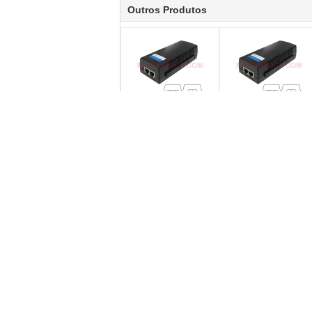
Outros Produtos
Poder incorporado 12"
Pino passivo 4,5+ 7,8
do ponto de entrada
do poder do injetor do
Injetor-IEEE802.3at
ponto de entrada de
30W do gigabit 30W de
POE-PSE01M
POE-PSE01GT +”, 36"
10/100Mbps 24W - por
-”
POETRONICS
PEDIR UM ORÇAMENTO
Envie
E-Mail
Mapa do Site
|
Mobile Site