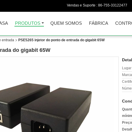
Vendas e Suporte :
86-755-33122477
ASA
PRODUTOS
QUEM SOMOS
FÁBRICA
CONTR
e entrada
PSE5265 injetor do ponto de entrada do gigabit 65W
trada do gigabit 65W
Deta
Lugar
Marca
Certif
Númer
Cond
Quant
mínim
Preço
Detal