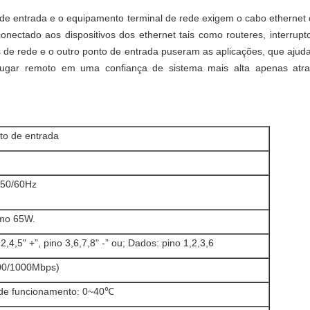
 de entrada e o equipamento terminal de rede exigem o cabo ethernet 
conectado aos dispositivos dos ethernet tais como routeres, interrupt
s de rede e o outro ponto de entrada puseram as aplicações, que ajuda
o lugar remoto em uma confiança de sistema mais alta apenas atr
nto de entrada
 50/60Hz
mo 65W.
2,4,5" +”, pino 3,6,7,8" -” ou; Dados: pino 1,2,3,6
100/1000Mbps)
de funcionamento: 0~40℃