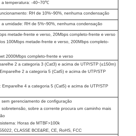
 a temperatura: -40~70℃
funcionamento: RH de 10%~90%, nenhuma condensação
 a umidade: RH de 5%~90%, nenhuma condensação
bps metade-frente e verso, 20Mbps completo-frente e verso
idos 100Mbps metade-frente e verso, 200Mbps completo-
net 2000Mbps completo-frente e verso
arelhe 2 a categoria 3 (Cat3) e acima de UTP/STP (≤150m)
Emparelhe 2 a categoria 5 (Cat5) e acima de UTP/STP
 Emparelhe 4 a categoria 5 (Cat5) e acima de UTP/STP
y, sem gerenciamento de configuração
, sobretensão, sobre a corrente procura um caminho mais
ção
 sistema: Horas de MTBF>100k
55022, CLASSE BCE&RE, CE, RoHS, FCC