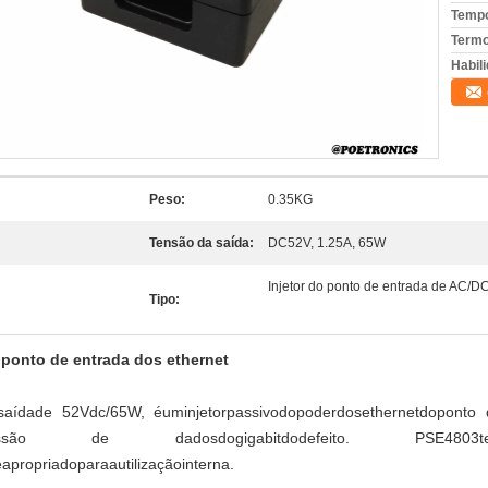
Tempo
Termo
Habili
Peso:
0.35KG
Tensão da saída:
DC52V, 1.25A, 65W
Injetor do ponto de entrada de AC/D
Tipo:
 ponto de entrada dos ethernet
saídade
52
Vdc/65W, éuminjetorpassivodopoderdosethernetdoponto
ansmissão de dadosdogigabitdodefeito. PSE4803t
propriadoparaautilizaçãointerna.