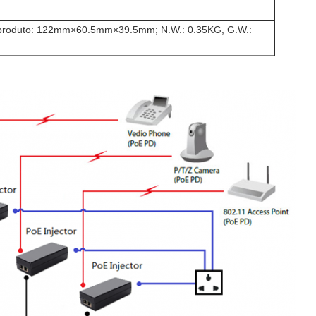
produto: 122mm×60.5mm×39.5mm; N.W.: 0.35KG, G.W.: