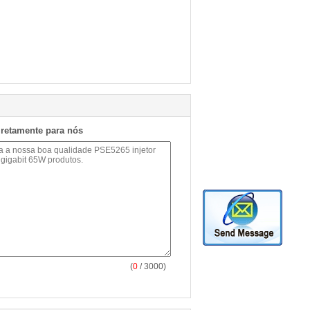
iretamente para nós
(
0
/ 3000)