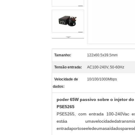
Tamanho:
122x60.5x39.5mm
Tensão entrada:
AC100-240V, 50-60Hz
Velocidade de
10/100/1000Mbps
dados:
poder 65W passivo sobre o injetor do
PSE5265
PSE5265, com
entrada 100-240Vac e
estáa
uma
velocidadedatr
entradaportoseeledeumasaídadospareséa