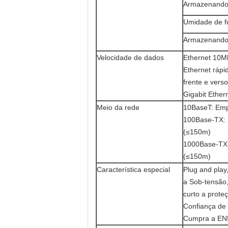
Armazenando
Umidade de 
Armazenando
Velocidade de dados
Ethernet 10M
Ethernet ráp
frente e verso
Gigabit Ether
Meio da rede
10BaseT: Emp
100Base-TX: 
(≤150m)
1000Base-TX:
(≤150m)
Característica especial
Plug and pla
a Sob-tensão
curto a prote
Confiança de
Cumpra a EN