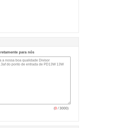
iretamente para nós
(
0
/ 3000)