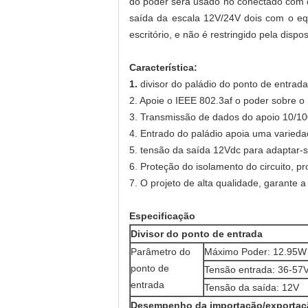
do poder será usado no conectado com o
saída da escala 12V/24V dois com o equ
escritório, e não é restringido pela dispos
Característica:
1.
divisor do paládio do ponto de entra
2. Apoie o IEEE 802.3af o poder sobre o
3. Transmissão de dados do apoio 10/1
4. Entrado do paládio apoia uma varieda
5. tensão da saída 12Vdc para adaptar
6. Proteção do isolamento do circuito, p
7. O projeto de alta qualidade, garante 
Especificação
Divisor do ponto de entrada
Parâmetro do
Máximo Poder: 12.95W 
ponto de
Tensão entrada: 36-57
entrada
Tensão da saída: 12V
Desempenho da importação/exportaç