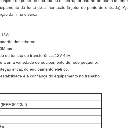
 injetor do ponto de entrada ou o interruptor padrão do ponto de ent
ipamento da fonte de alimentação (injetor do ponto de entrada). A
ição da linha elétrica.
da 13W
 padrão dos ethernet.
00Mbps.
de de tensão de transferência 12V-48V.
-se a uma variedade de equipamento de rede pequeno.
roteção eficaz do equipamento elétrico.
a estabilidade e a confiança do equipamento no trabalho
(IEEE 802.3af)
V
ão