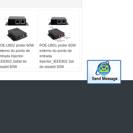
OE-IJ802 poder 60W
POE-IJ801 poder 60W
xterno do ponto de
externo do ponto de
ntrada Injector-
entrada
EEE802.3af/at do
Injector_IEEE802.3at
igabit 60W
do gigabit 30W