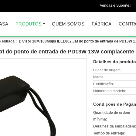
Vendas e Suporte :
ASA
PRODUTOS
QUEM SOMOS
FÁBRICA
CONTR
e entrada
Divisor 10M/100Mbps IEEE802.3af do ponto de entrada de PD13W 
af do ponto de entrada de PD13W 13W complacente
Detalhes do produto
Lugar de origem:
Marca:
Certificação:
Número do modelo:
Condições de Pagam
Quantidade de ordem
mínima:
Detalhes da embalagem
Tempo de entrega: