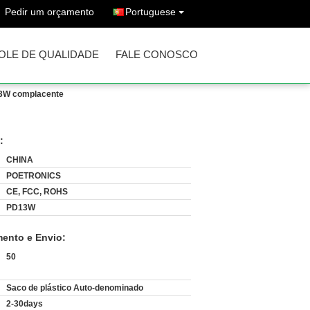
Pedir um orçamento
Portuguese
OLE DE QUALIDADE
FALE CONOSCO
13W complacente
:
CHINA
POETRONICS
CE, FCC, ROHS
PD13W
ento e Envio:
50
:
Saco de plástico Auto-denominado
2-30days