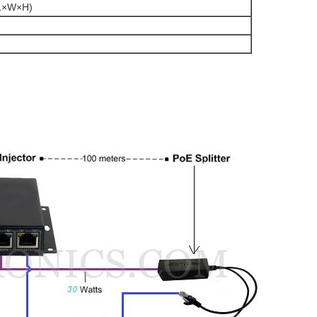
L×W×H)