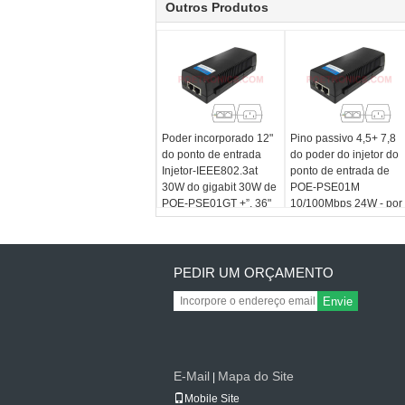
Outros Produtos
Poder incorporado 12"
Pino passivo 4,5+ 7,8
do ponto de entrada
do poder do injetor do
Injetor-IEEE802.3at
ponto de entrada de
30W do gigabit 30W de
POE-PSE01M
POE-PSE01GT +”, 36"
10/100Mbps 24W - por
-”
POETRONICS
PEDIR UM ORÇAMENTO
Envie
E-Mail
Mapa do Site
|
Mobile Site