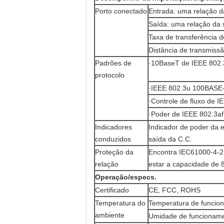
Porto conectado
Entrada: uma relação d
Saída: uma relação da 
Taxa de transferência 
Distância de transmis
Padrões de
·10BaseT de IEEE 802.3
protocolo
·IEEE 802.3u 100BASE
·Controle de fluxo de I
·Poder de IEEE 802.3af
Indicadores
Indicador de poder da e
conduzidos
saída da C.C.
Proteção da
Encontra IEC61000-4-2 
relação
estar a capacidade de 
Operação/especs.
Certificado
CE, FCC, ROHS
Temperatura do
Temperatura de funcio
ambiente
Umidade de funcionam