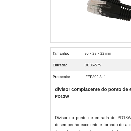
Tamanho:
80 × 28 × 22 mm
Entrada:
DC36-57V
Protocolo:
IEEE802.3af
divisor complacente do ponto de
PD13W
Divisor do ponto de entrada de PD13
desempenho excelente e tornado de aco