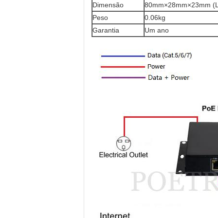
Dimensão
80mm×28mm×23mm (
Peso
0.06kg
Garantia
Um ano