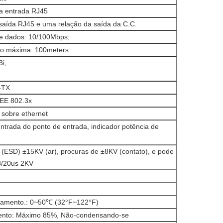
a entrada RJ45
saída RJ45 e uma relação da saída da C.C.
de dados: 10/100Mbps;
são máxima: 100meters
i;
-TX
EEE 802.3x
 sobre ethernet
ntrada do ponto de entrada, indicador potência de
(ESD) ±15KV (ar), procuras de ±8KV (contato), e pode
8/20us 2KV
namento.: 0~50℃ (32°F~122°F)
ento: Máximo 85%, Não-condensando-se