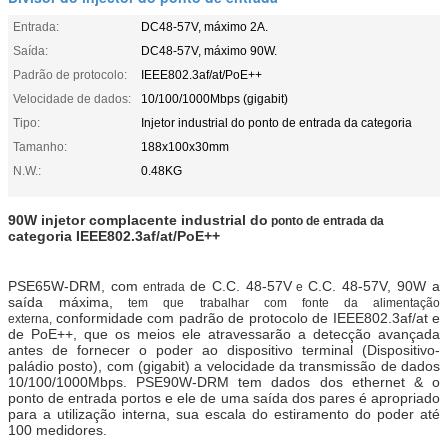
Entrada:
DC48-57V, máximo 2A.
Saída:
DC48-57V, máximo 90W.
Padrão de protocolo:
IEEE802.3af/at/PoE++
Velocidade de dados:
10/100/1000Mbps (gigabit)
Tipo:
Injetor industrial do ponto de entrada da categoria
Tamanho:
188x100x30mm
N.W.:
0.48KG
90W injetor complacente industrial do
ponto de entrada
da
categoria IEEE802.3af/at/PoE++
PSE65W-DRM, com
de C.C. 48-57V
C.C. 48-57V, 90W a
entrada
e
saída máxima,
tem que trabalhar com fonte da alimentação
conformidade com padrão de protocolo de IEEE802.3af/at e
externa,
de PoE++, que os meios ele atravessarão a detecção avançada
antes de fornecer o poder ao dispositivo terminal (Dispositivo-
paládio posto), com (gigabit) a velocidade da transmissão de dados
10/100/1000Mbps. PSE90W-DRM tem dados dos ethernet & o
ponto de entrada portos e ele de uma saída dos pares é apropriado
para a utilização interna, sua escala do estiramento do poder até
100 medidores.