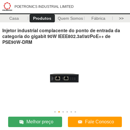
POETRONICS INDUSTRIAL LIMITED
Casa
Produtos
Quem Somos
Fábrica
>>
Injetor industrial complacente do ponto de entrada da
categoria do gigabit 90W IEEE802.3af/at/PoE++ de
PSE90W-DRM
Melhor preço
Fale Conosco