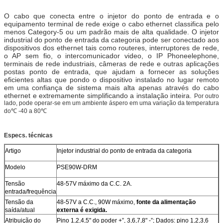
O cabo que conecta entre o injetor do ponto de entrada e o
equipamento terminal de rede exige o cabo ethernet classifica pelo
menos Category-5 ou um padrão mais de alta qualidade. O injetor
industrial do ponto de entrada da categoria pode ser conectado aos
dispositivos dos ethernet tais como routeres, interruptores de rede,
o AP sem fio, o intercomunicador video, o IP Phoneelephone,
terminais de rede industriais, câmeras de rede e outras aplicações
postas ponto de entrada, que ajudam a fornecer as soluções
eficientes altas que pondo o dispositivo instalado no lugar remoto
em
confiança de sistema mais alta apenas através do cabo
uma
ethernet e extremamente simplificando a instalação inteira.
Por outro
lado, pode operar-se em
um
ambiente áspero em
uma
variação da temperatura
do
℃ -40 a 80℃
Especs. técnicas
Artigo
Injetor industrial do ponto de entrada da categoria
Modelo
PSE90W-DRM
Tensão
48-57V máximo da C.C. 2A.
entrada/frequência
Tensão da
48-57V a C.C., 90W máximo,
fonte da alimentação
saída/atual
externa é exigida.
Atribuição do
Pino 1,2,4,5" do poder +”, 3,6,7,8" -”; Dados: pino 1,2,3,6