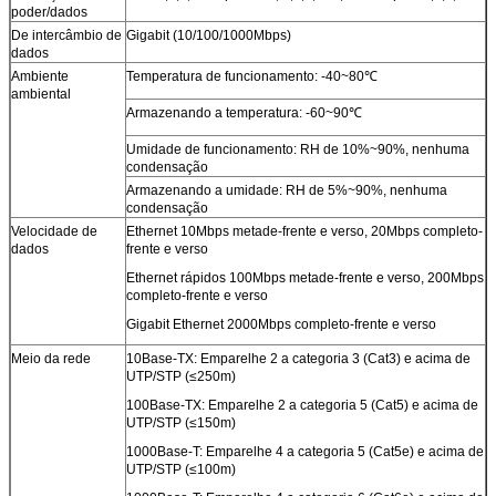
poder/dados
De intercâmbio de
Gigabit (10/100/1000Mbps)
dados
Ambiente
Temperatura de funcionamento: -40~80℃
ambiental
Armazenando a temperatura: -60~90℃
Umidade de funcionamento: RH de 10%~90%, nenhuma
condensação
Armazenando a umidade: RH de 5%~90%, nenhuma
condensação
Velocidade de
Ethernet 10Mbps metade-frente e verso, 20Mbps completo-
dados
frente e verso
Ethernet rápidos 100Mbps metade-frente e verso, 200Mbps
completo-frente e verso
Gigabit Ethernet 2000Mbps completo-frente e verso
Meio da rede
10Base-TX: Emparelhe 2 a categoria 3 (Cat3) e acima de
UTP/STP (≤250m)
100Base-TX: Emparelhe 2 a categoria 5 (Cat5) e acima de
UTP/STP (≤150m)
1000Base-T: Emparelhe 4 a categoria 5 (Cat5e) e acima de
UTP/STP (≤100m)