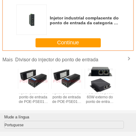
Injetor industrial complacente do
ponto de entrada da categoria do
gigabit 90W IEEE802.3af/at/PoE++
de PSE90W-DRM
Continue
Divisor do injector do ponto de entrada
Mais
assivo do
Injetor passivo do
Injetor passivo do
POE-IJ802 poder
Pod
 entrada
ponto de entrada
ponto de entrada
60W externo do
incorpora
-PSE01M
de POE-PSE01M
de POE-PSE01M
ponto de entrada
do pont
bps 30W
10/100Mbps 36W
10/100Mbps 48W
Injector-
entrada I
TRONICS
por POETRONICS
por POETRONICS
IEEE802.3af/at do
IEEE802.
gigabit 60W
do gigabit
Mude a língua
POE-PSE0
36" 
Portuguese