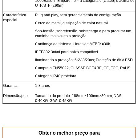
1000Base-T: Emparelhe 4 a categoria 6 (Cat6e) e acima de
UTP/STP (≤90m)
Característica
Plug and play, sem gerenciamento de configuração
especial
Cerco do metal, dissipação de calor natural
Sob-tensão, sobretensão, sobrecarga e para procurar um
caminho mais curto a proteção
Confiança de sistema: Horas de MTBF>=30k
IEEE802.3af/at para baixo compatível
Iluminando a proteção: 6KV 8/20us; Proteção de 6KV ESD
Cumpra a EN55022, CLASSE BCE&RE, CE, FCC, RoHS
Categoria IP40 protetora
Garantia
1-3 anos
Dimensão/peso
Tamanho do produto: 188mm×100mm×30mm; N.W.:
0.40KG, G.W.: 0.45KG
Obter o melhor preço para