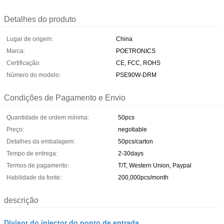
Detalhes do produto
Lugar de origem:
China
Marca:
POETRONICS
Certificação:
CE, FCC, ROHS
Número do modelo:
PSE90W-DRM
Condições de Pagamento e Envio
Quantidade de ordem mínima:
50pcs
Preço:
negotiable
Detalhes da embalagem:
50pcs/carton
Tempo de entrega:
2-30days
Termos de pagamento:
T/T, Western Union, Paypal
Habilidade da fonte:
200,000pcs/month
descrição
Divisor do injector do ponto de entrada