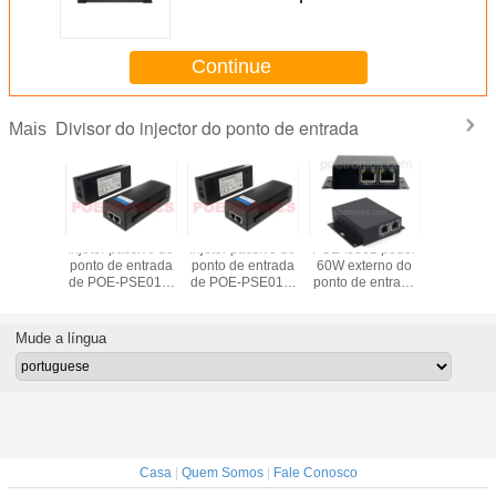
de POE-EX101PRO, em,
medidores complacentes da
escala da extensão do BT
Continue
150~250
Divisor do injector do ponto de entrada
Mais
assivo do
Injetor passivo do
Injetor passivo do
POE-IJ802 poder
Pod
 entrada
ponto de entrada
ponto de entrada
60W externo do
incorpora
-PSE01M
de POE-PSE01M
de POE-PSE01M
ponto de entrada
do pont
bps 30W
10/100Mbps 36W
10/100Mbps 48W
Injector-
entrada I
TRONICS
por POETRONICS
por POETRONICS
IEEE802.3af/at do
IEEE802.
gigabit 60W
do gigabit
Mude a língua
POE-PSE0
36" 
Casa
|
Quem Somos
|
Fale Conosco