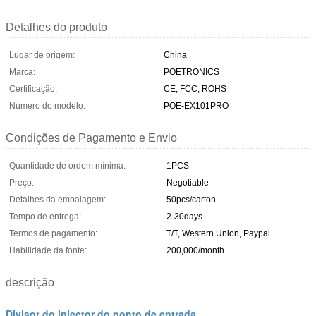
Detalhes do produto
Lugar de origem:
China
Marca:
POETRONICS
Certificação:
CE, FCC, ROHS
Número do modelo:
POE-EX101PRO
Condições de Pagamento e Envio
Quantidade de ordem mínima:
1PCS
Preço:
Negotiable
Detalhes da embalagem:
50pcs/carton
Tempo de entrega:
2-30days
Termos de pagamento:
T/T, Western Union, Paypal
Habilidade da fonte:
200,000/month
descrição
Divisor do injector do ponto de entrada