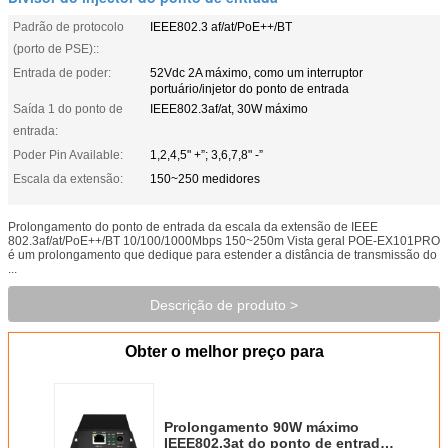
Padrão de protocolo
IEEE802.3 af/at/PoE++/BT
(porto de PSE)::
Entrada de poder:
52Vdc 2A máximo, como um interruptor
portuário/injetor do ponto de entrada
Saída 1 do ponto de
IEEE802.3af/at, 30W máximo
entrada:
Poder Pin Available:
1,2,4,5" +”; 3,6,7,8" -”
Escala da extensão:
150~250 medidores
Prolongamento do ponto de entrada da escala da extensão de IEEE
802.3af/at/PoE++/BT 10/100/1000Mbps 150~250m Vista geral POE-EX101PRO
é um prolongamento que dedique para estender a distância de transmissão do
...
Descrição de produto >
Obter o melhor preço para
Prolongamento 90W máximo
IEEE802.3at do ponto de entrada