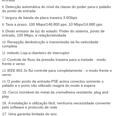
Detecção automática do nível da classe do poder para
o paládio
6.
do ponto de entrada
largura de banda da placa traseira 3.6Gbps
7.
Taxa a prazo: 100 Mbps/148,800 pps; 10 Mbps/14,880 pps
8.
Diodo emissor de luz do estado: Poder do sistema, ponto de
9.
entrada, 100 Mbps, e relação/atividade
Recepção deobstrução e transmissão da fio-velocidade
10.
completa
método Loja-e-dianteiro do interruptor
11.
Controle de fluxo da pressão traseira para a metade - modo
12.
frente e verso
IEEE 802.3x flui controle para completamente - o modo frente e
13.
verso
O poder ponto de entrada-PSE acima conectou somente o
14.
paládio e o porto não utilizado reagirá do modo à espera
15.
Cerco montável do metal da cremalheira resistente,
plug and
play
16.
A instalação e utilização fácil, nenhuma necessidade converter
pelo software e protocolo de rede
17.
Uma garantia limitada do ano