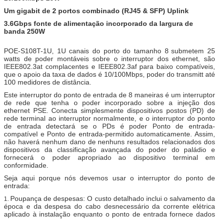
Um gigabit de 2 portos combinado (RJ45 & SFP) Uplink
3.6Gbps
fonte de alimentação incorporado da
largura de
banda
250W
POE-S108T-1U, 1U canais do porto do tamanho 8
submetem 25
watts de poder montáveis sobre o interruptor dos ethernet, são
IEEE802.3at complacentes e IEEE802.3af para baixo compatíveis,
que o apoio da taxa de dados é 10/100Mbps, poder do transmitt até
100 medidores de distância.
Este interruptor do ponto de entrada de 8 maneiras é um interruptor
de rede que tenha o poder incorporado sobre a injeção dos
ethernet PSE.
Conecta simplesmente dispositivos postos (PD) de
rede terminal ao interruptor normalmente, e o interruptor do ponto
de entrada detectará se o PDs é poder Ponto de entrada-
compatível e Ponto de entrada-permitido automaticamente. Assim,
não haverá nenhum dano de nenhuns resultados relacionados dos
dispositivos da classificação avançada do poder do paládio e
fornecerá o poder apropriado ao dispositivo terminal em
conformidade.
Seja aqui porque nós devemos usar o interruptor do ponto de
entrada:
Poupança de despesas: O custo detalhado inclui o salvamento da
1.
época e da despesa do cabo desnecessário da corrente elétrica
aplicado à instalação enquanto o ponto de entrada fornece dados