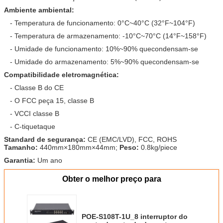
Ambiente ambiental:
- Temperatura de funcionamento: 0°C~40°C (32°F~104°F)
- Temperatura de armazenamento: -10°C~70°C (14°F~158°F)
- Umidade de funcionamento: 10%~90% quecondensam-se
- Umidade do armazenamento: 5%~90% quecondensam-se
Compatibilidade eletromagnética:
- Classe B do CE
- O FCC peça 15, classe B
- VCCI classe B
- C-tiquetaque
Standard de segurança:
CE (EMC/LVD), FCC, ROHS
Tamanho:
440mm×180mm×44mm;
Peso:
0.8kg/piece
Garantia:
Um ano
Obter o melhor preço para
POE-S108T-1U_8 interruptor do