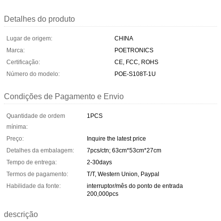
Detalhes do produto
Lugar de origem:
CHINA
Marca:
POETRONICS
Certificação:
CE, FCC, ROHS
Número do modelo:
POE-S108T-1U
Condições de Pagamento e Envio
Quantidade de ordem
1PCS
mínima:
Preço:
Inquire the latest price
Detalhes da embalagem:
7pcs/ctn; 63cm*53cm*27cm
Tempo de entrega:
2-30days
Termos de pagamento:
T/T, Western Union, Paypal
Habilidade da fonte:
interruptor/mês do ponto de entrada
200,000pcs
descrição