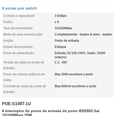
8 portas poe switch
Comute a capacidade:
3.6Gbps
Portos:
≤ 8
Taxa de transmissão:
10/100Mbps
Modo de uma comunicação:
Completamente - duplex & meio - duplex
função:
Ponto de entrada
Estado dos produtos:
Estoque
Fonte de alimentação::
Entrada: AC100-240V; Saída: 250W
(interno)
Tensão da saída do ponto de
C.C. 48V
entrada::
Ponto de entrada potência de
Max.30W escolhem o porto
saída::
Corrente de saída do ponto de
Max.600mA escolhem o porto
entrada::
POE-S108T-1U
8
interruptor
do
ponto de entrada
do
porto IEEE802.3at
10/100Mbps
25W