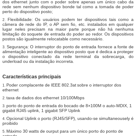
dos ethernet junto com o poder sobre apenas um único cabo da
rede sem nenhum dispositivo bonde tal como a tomada de poder
perto do dispositivo posto;
Flexibilidade: Os usuários podem ter dispositivos tais como a
2.
câmera de rede do IP, o AP sem fio, etc. instalados em qualquer
lugar neles precisam na maior parte porque não há nenhuma
limitação do soquete de entrada do poder ao redor. Os dispositivos
postos são igualmente relocatable como necessário.
Segurança: O interruptor do ponto de entrada fornece a fonte de
3.
alimentação inteligente ao dispositivo posto que é dedica a proteger
o dispositivo conectado da rede terminal da sobrecarga, do
underload ou da instalação incorreta.
Características principais
Poder complacente
de
IEEE 802.3at
sobre o interruptor dos
1.
ethernet
taxa de dados dos ethernet 10/100Mbps
2.
porto do ponto de entrada do bocado de 8×100M o auto-MDIX, 1
3.
gigabit RJ45 uplink, 1 gigabit SFP Uplink
Opcional Uplink o porto (RJ45/SFP), usando-se simultaneousely é
4.
proibido
Máximo 30 watts de ourput para um único porto do ponto de
5.
entrada