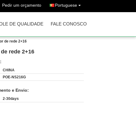
Pedir um orçamento
Portuguese
OLE DE QUALIDADE
FALE CONOSCO
tor de rede 2+16
 de rede 2+16
:
CHINA
POE-NS216G
ento e Envio:
2-30days