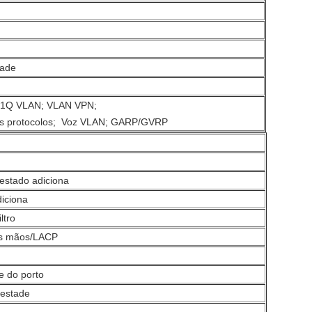
dade
2.1Q VLAN; VLAN VPN;
s protocolos; Voz VLAN; GARP/GVRP
estado adiciona
iciona
ltro
as mãos/LACP
e do porto
estade