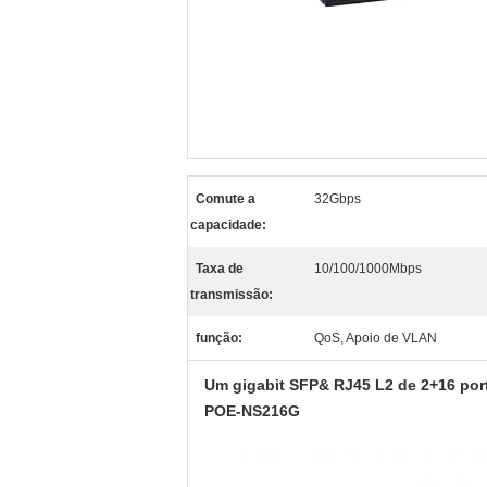
Comute a
32Gbps
capacidade:
Taxa de
10/100/1000Mbps
transmissão:
função:
QoS, Apoio de VLAN
Um gigabit SFP& RJ45 L2 de 2+16 port
POE-NS216G