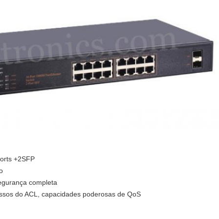
Ports +2SFP
o
 segurança completa
acessos do ACL, capacidades poderosas de QoS