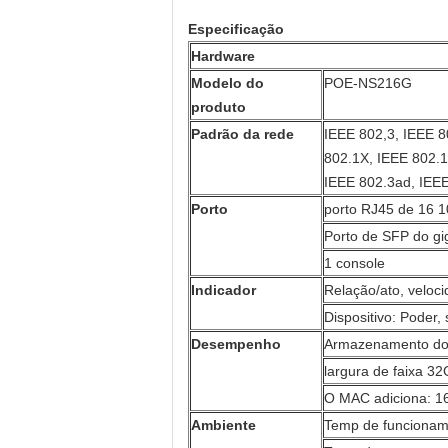
Especificação
Hardware
Modelo do
POE-NS216G
produto
Padrão da rede
IEEE 802,3, IEEE 8
802.1X, IEEE 802.1
IEEE 802.3ad, IEE
Porto
porto RJ45 de 16 
Porto de SFP do gi
1 console
Indicador
Relação/ato, veloc
Dispositivo: Poder,
Desempenho
Armazenamento do
largura de faixa 3
O MAC adiciona: 1
Ambiente
Temp de funcioname