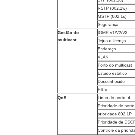
STP (802.1d)
RSTP (802.1w)
MSTP (802.1s)
Segurança
Gestão do
IGMP V1/V2/V3
multicast
Jejua a licença
Endereço
VLAN
Porto do multicast
Estado estático
Desconhecido
Filtro
QoS
Linha do porto: 4
Prioridade do porto
prioridade 802.1P
Prioridade de DSC
Controle da prior