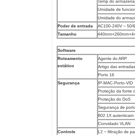
Temp do armazenam
Umidade de funci
Umidade do armaz
Poder de entrada
AC100-240V ~ 50/
Tamanho
440mm×260mm×4
Software
Roteamento
Agente do ARP
estático
Artigo das entrada
Porto 16
Segurança
IP-MAC-Porto-VID
Proteção da fonte 
Proteção do DoS
Segurança de port
802.1X autenticam
Convidado VLAN
Controle
L2 ~ filtração de p