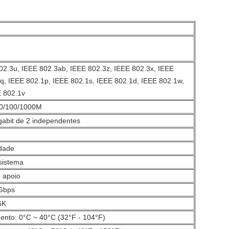
02.3u, IEEE 802.3ab, IEEE 802.3z, IEEE 802.3x, IEEE
q, IEEE 802.1p, IEEE 802.1s, IEEE 802.1d, IEEE 802.1w,
E 802.1v
10/100/1000M
gabit de 2 independentes
idade
 sistema
 apoio
2Gbps
6K
nto: 0°C ~ 40°C (32°F - 104°F)