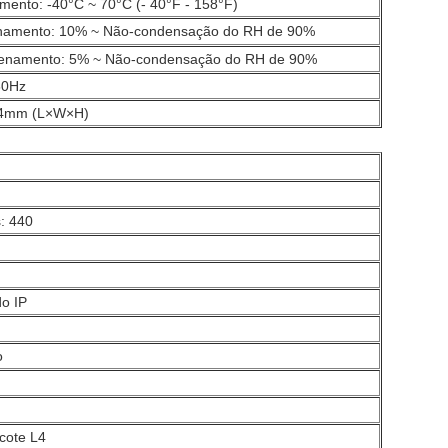
ento: -40°C ~ 70°C (- 40°F - 158°F)
onamento: 10% ~ Não-condensação do RH de 90%
enamento: 5% ~ Não-condensação do RH de 90%
60Hz
4mm (L×W×H)
s: 440
do IP
o
acote L4