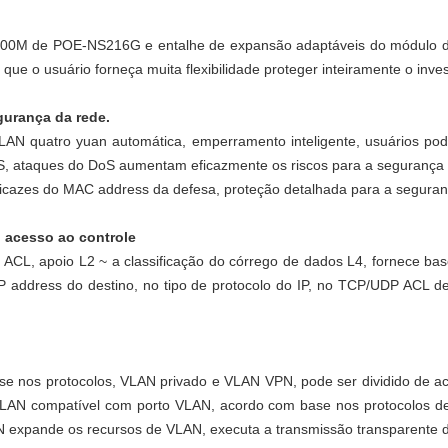
000M de POE-NS216G e entalhe de expansão adaptáveis do módulo da
 que o usuário forneça muita flexibilidade proteger inteiramente o inve
gurança da rede.
VLAN quatro yuan automática, emperramento inteligente, usuários po
, ataques do DoS aumentam eficazmente os riscos para a segurança p
ficazes do MAC address da defesa, proteção detalhada para a seguran
do acesso ao controle
ACL, apoio L2 ~ a classificação do córrego de dados L4, fornece b
IP address do destino, no tipo de protocolo do IP, no TCP/UDP ACL d
 nos protocolos, VLAN privado e VLAN VPN, pode ser dividido de ac
Q VLAN compatível com porto VLAN, acordo com base nos protocolos d
N expande os recursos de VLAN, executa a transmissão transparente d