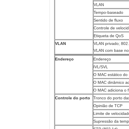
VLAN
Tempo-baseado
Sentido de fluxo
Controle de veloci
Etiqueta de QoS
VLAN
VLAN privado; 80
VLAN com base no
Endereço
Endereço
IVL/SVL
O MAC estático do 
O MAC dinâmico ad
O MAC adiciona o fi
Controle do porto
Tronco do porto d
Opinião de TCP
Limite de velocidad
Supressão da temp