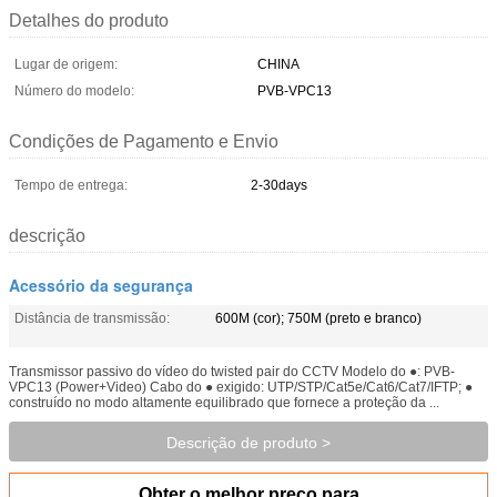
Detalhes do produto
Lugar de origem:
CHINA
Número do modelo:
PVB-VPC13
Condições de Pagamento e Envio
Tempo de entrega:
2-30days
descrição
Acessório da segurança
Distância de transmissão:
600M (cor); 750M (preto e branco)
Transmissor passivo do vídeo do twisted pair do CCTV Modelo do ●: PVB-
VPC13 (Power+Video) Cabo do ● exigido: UTP/STP/Cat5e/Cat6/Cat7/IFTP; ●
construído no modo altamente equilibrado que fornece a proteção da ...
Descrição de produto >
Obter o melhor preço para