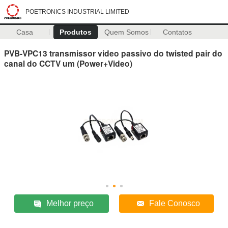
POETRONICS INDUSTRIAL LIMITED
Casa
Produtos
Quem Somos
Contatos
PVB-VPC13 transmissor video passivo do twisted pair do
canal do CCTV um (Power+Video)
Melhor preço
Fale Conosco