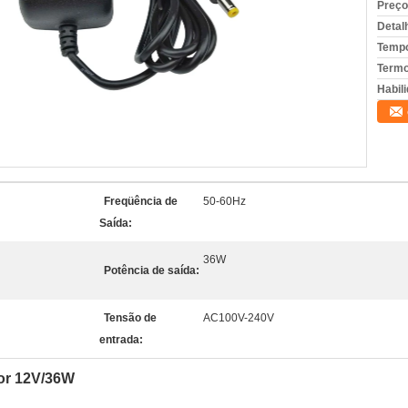
Preço
Detal
Tempo
Termo
Habili
Freqüência de
50-60Hz
Saída:
36W
Potência de saída:
Tensão de
AC100V-240V
entrada:
tor 12V/36W