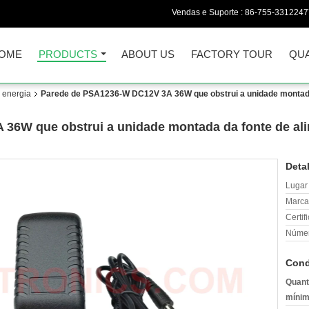
Vendas e Suporte :
86-755-3312247
OME
PRODUCTS
ABOUT US
FACTORY TOUR
QUA
 energia
Parede de PSA1236-W DC12V 3A 36W que obstrui a unidade montada d
6W que obstrui a unidade montada da fonte de alim
Deta
Lugar
Marca
Certif
Númer
Cond
Quant
mínim