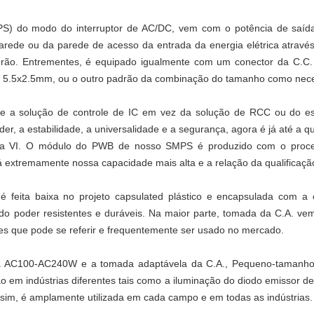
S) do modo do interruptor de AC/DC, vem com o potência de saída
arede ou da parede de acesso da entrada da energia elétrica atravé
drão. Entrementes, é equipado igualmente com um conector da C.C.
e 5.5x2.5mm, ou o outro padrão da combinação do tamanho como necess
e a solução de controle de IC em vez da solução de RCC ou do es
er, a estabilidade, a universalidade e a segurança, agora é já até a qu
ma VI. O módulo do PWB de nosso SMPS é produzido com o proces
 extremamente nossa capacidade mais alta e a relação da qualificaç
é feita baixa no projeto capsulated plástico e encapsulada com a
o poder resistentes e duráveis. Na maior parte, tomada da C.A. ve
es que pode se referir e frequentemente ser usado no mercado.
a AC100-AC240W e a tomada adaptávela da C.A., Pequeno-tamanho,
ão em indústrias diferentes tais como a iluminação do diodo emissor de
Assim, é amplamente utilizada em cada campo e em todas as indústrias.