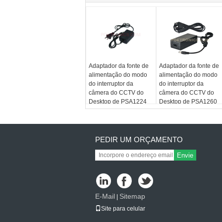
Adaptador da fonte de
Adaptador da fonte de
alimentação do modo
alimentação do modo
do interruptor da
do interruptor da
câmera do CCTV do
câmera do CCTV do
Desktop de PSA1224
Desktop de PSA1260
DC12V 2A 24W
DC12V 5A 60W
PEDIR UM ORÇAMENTO
Envie
E-Mail
Sitemap
|
Site para celular