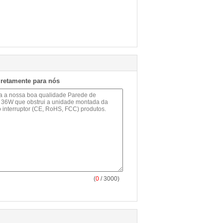
iretamente para nós
(
0
/ 3000)