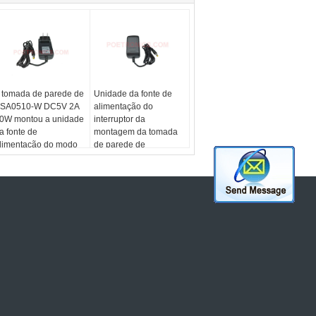
 tomada de parede de
Unidade da fonte de
SA0510-W DC5V 2A
alimentação do
0W montou a unidade
interruptor da
a fonte de
montagem da tomada
limentação do modo
de parede de
o interruptor (CE,
PSA0515-W DC5V 3A
oHS, o FCC)
15W (SMPS)