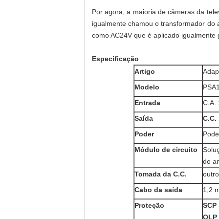
Por agora, a maioria de câmeras da tel
igualmente chamou o transformador do ad
como AC24V que é aplicado igualmente 
Especificação
Artigo
Adap
Modelo
PSA
Entrada
C.A.
Saída
C.C.
Poder
Pode
Módulo de circuito
Solu
do an
Tomada da C.C.
outr
Cabo da saída
1,2 m
Proteção
SCP
OLP