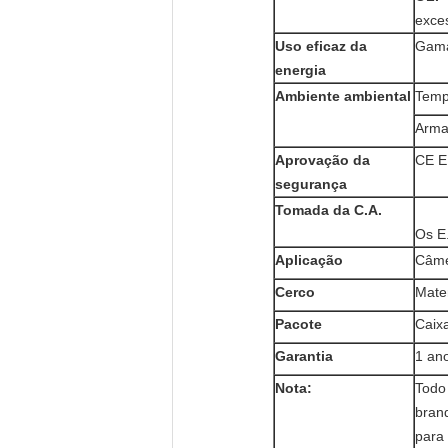
exce
Uso eficaz da
Gam
energia
Ambiente ambiental
Temp
Arma
Aprovação da
CE E
segurança
Tomada da C.A.
Os E.
Aplicação
Câme
Cerco
Mate
Pacote
Caix
Garantia
1 an
Nota:
Todo
bran
para