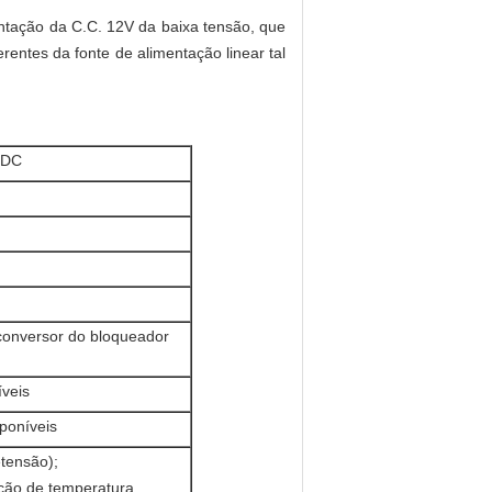
ntação da C.C. 12V da baixa tensão, que
entes da fonte de alimentação linear tal
/DC
(conversor do bloqueador
veis
poníveis
tensão);
ção de temperatura