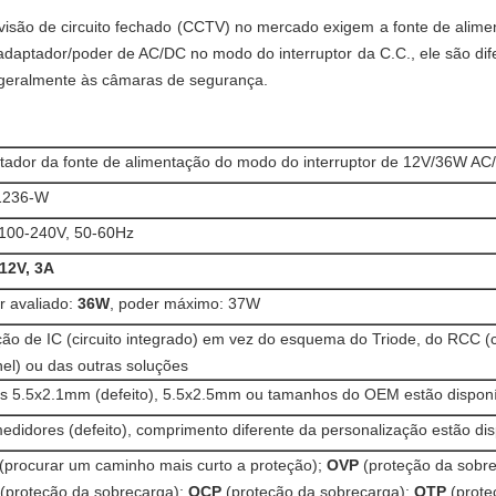
evisão de circuito fechado (CCTV) no mercado exigem a fonte de alime
aptador/poder de AC/DC no modo do interruptor da C.C., ele são difer
geralmente às câmaras de segurança.
tador da fonte de alimentação do modo do interruptor de 12V/36W AC
1236-W
 100-240V, 50-60Hz
 12V, 3A
r avaliado:
36W
, poder máximo: 37W
ção de IC (circuito integrado) em vez do esquema do Triode, do RCC 
el) ou das outras soluções
os 5.5x2.1mm (defeito), 5.5x2.5mm ou tamanhos do OEM estão disponí
edidores (defeito), comprimento diferente da personalização estão dis
(procurar um caminho mais curto a proteção);
OVP
(proteção da sobre
(proteção da sobrecarga);
OCP
(proteção da sobrecarga);
OTP
(prote