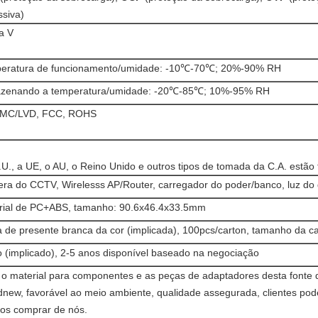
ssiva)
a V
eratura de funcionamento/umidade: -10℃-70℃; 20%-90% RH
zenando a temperatura/umidade: -20℃-85℃; 10%-95% RH
MC/LVD, FCC, ROHS
U., a UE, o AU, o Reino Unido e outros tipos de tomada da C.A. estão 
ra do CCTV, Wirelesss AP/Router, carregador do poder/banco, luz do d
rial de PC+ABS, tamanho: 90.6x46.4x33.5mm
a de presente branca da cor (implicada), 100pcs/carton, tamanho da c
o (implicado), 2-5 anos disponível baseado na negociação
 o material para componentes e as peças de adaptadores desta fonte 
dnew, favorável ao meio ambiente, qualidade assegurada, clientes po
 os comprar de nós.