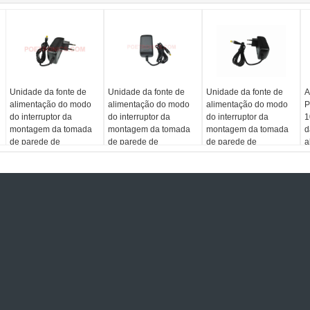
Unidade da fonte de
Unidade da fonte de
Unidade da fonte de
A
alimentação do modo
alimentação do modo
alimentação do modo
P
do interruptor da
do interruptor da
do interruptor da
1
montagem da tomada
montagem da tomada
montagem da tomada
d
de parede de
de parede de
de parede de
a
PSA1218-W DC12V
PSA1224-W DC12V 2A
PSA1212-W DC12V 1A
d
1.5A 18W (CE, RoHS,
24W (CE, RoHS, FCC)
12W (CE, RoHS, FCC)
R
FCC)