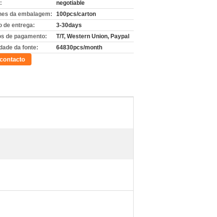
:
negotiable
hes da embalagem:
100pcs/carton
 de entrega:
3-30days
s de pagamento:
T/T, Western Union, Paypal
dade da fonte:
64830pcs/month
contacto