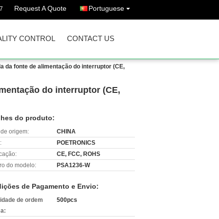
Request A Quote
Portuguese
7
LITY CONTROL
CONTACT US
a fonte de alimentação do interruptor (CE,
entação do interruptor (CE,
lhes do produto:
 de origem:
CHINA
:
POETRONICS
icação:
CE, FCC, ROHS
o do modelo:
PSA1236-W
ições de Pagamento e Envio:
idade de ordem
500pcs
a: