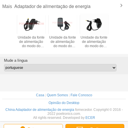
Adaptador de alimentação de energia
Mais
de de
Unidade da fonte
Unidade da fonte
Unidade da fonte
Adaptad
236-W
de alimentação
de alimentação
de alimentação
fonte
3A 36W
do modo do
do modo do
do modo do
alimenta
strui a
interruptor da
interruptor da
interruptor da
modo
 montada
montagem da
montagem da
montagem da
interrup
nte de
tomada de parede
tomada de parede
tomada de parede
câmera d
Mude a língua
ação do
de PSA1218-W
de PSA1224-W
de PSA1212-W
do Desk
tor (CE,
DC12V 1.5A 18W
DC12V 2A 24W
DC12V 1A 12W
PSA1224
 FCC)
(CE, RoHS, FCC)
(CE, RoHS, FCC)
(CE, RoHS, FCC)
2A 2
Casa
|
Quem Somos
|
Fale Conosco
Opinião do Desktop
China Adaptador de alimentação de energia
fornecedor. Copyright © 2016 -
2022 poetronics.com.
All rights reserved. Developed by
ECER