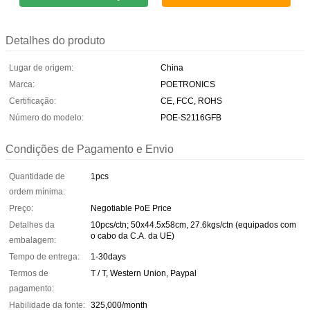
Detalhes do produto
Lugar de origem:
China
Marca:
POETRONICS
Certificação:
CE, FCC, ROHS
Número do modelo:
POE-S2116GFB
Condições de Pagamento e Envio
Quantidade de
1pcs
ordem mínima:
Preço:
Negotiable PoE Price
Detalhes da
10pcs/ctn; 50x44.5x58cm, 27.6kgs/ctn (equipados com
o cabo da C.A. da UE)
embalagem:
Tempo de entrega:
1-30days
Termos de
T / T, Western Union, Paypal
pagamento:
Habilidade da fonte:
325,000/month