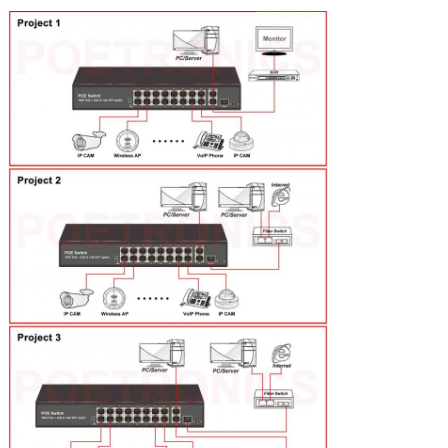
De intercâmbio de
Ponto de entrada: 10/100Mbps, Uplink:
dados
10/100/1000Mbps, loja e interruptor dianteiro
Bandwidth/MAC
20G, 4K
Atribuição do
Poder: o pino 1,2" +”, fixa 3,6" -”; Dados: pino 1,2,3,6
poder/dados
Ambiente ambiental
Temperatura de funcionamento: 0~40℃
Armazenando a temperatura: -40~70℃
Umidade de funcionamento: RH de 10%~90%,
nenhuma condensação
Armazenando a umidade: RH de 5%~90%, nenhuma
condensação
Protocolo de rede
Protocolo do controle de acesso de mídia dos ethernet
de IEEE 802,3
Ethernet do 10BaseT de IEEE 802.3i
IEEE 802.3u 100BASE-TX jejua ethernet
IEEE 802.3z 1000BASE-X Gigabit Ethernet
Poder de IEEE 802.3af/at sobre pares ou dispositivo do
cabo ethernet
IEEE 802.3x flui controle
Velocidade de dados
Ethernet 10Mbps metade-frente e verso, 20Mbps