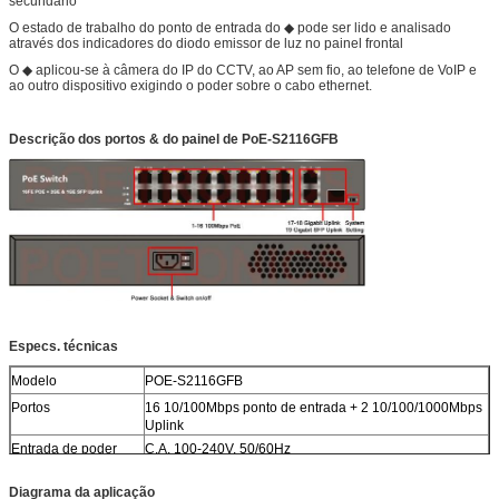
secundário
O estado de trabalho do ponto de entrada do ◆ pode ser lido e analisado
através dos indicadores do diodo emissor de luz no painel frontal
O ◆ aplicou-se à câmera do IP do CCTV, ao AP sem fio, ao telefone de VoIP e
ao outro dispositivo exigindo o poder sobre o cabo ethernet.
Descrição dos portos & do painel de PoE-S2116GFB
Especs. técnicas
Modelo
POE-S2116GFB
Portos
16 10/100Mbps ponto de entrada + 2 10/100/1000Mbps
Uplink
Entrada de poder
C.A. 100-240V, 50/60Hz
Saídas de potência
C.C. 48-57V, 150W/300W (avaliado), máximo 30W para
Diagrama da aplicação
cada único porto