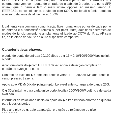
POE-S2116GFB é 16 poder do porto 10/100Mbps sobre o interruptor dos
ethernet que vem com ponto de entrada do gigabit de 2 portos e 1 porto SFP
uplink, que o permite tem o mais uplink opções ao mesmo tempo. É
IEEE802.3af/at complacente, equipado com (300W opcional) a fonte regulada
acessório da fonte de alimentação 150W.
Igualmente vem com uma comunicação livre normal entre portos de cada ponto
de entrada e a transmissão remota super (max.250m) dois tipos diferentes de
modos de funcionamento, é amplamente utilizado ao CCTV do IP, ao AP sem
fio, ao telefone de VoIP e ao outro dispositivo compatível.
Características chaves:
o porto do ponto de entrada 10/100Mbps do ◆ 16 + 2 10/100/1000Mbps uplink
o porto
A conformidade do ◆ com IEEE802.3af/at, apoia a detecção completa do
padrão do avanço do porto
Controle de fluxo do ◆: Completo-frente e verso: IEEE 802.3x; Metade-frente e
verso: pressão traseira.
Apoio auto MDI/MDIX do ◆, interruptor Loja-e-dianteiro, largura de banda 20G.
O ◆ 30W máximo para cada único porto, totaliza 150W/300W potência de saída
avaliado.
Interruptor da velocidade do fio do apoio do ◆ e transmissão enorme do quadro
para todos os portos
Plug and play do ◆, auto-adaptação, proteção de relâmpago do nível