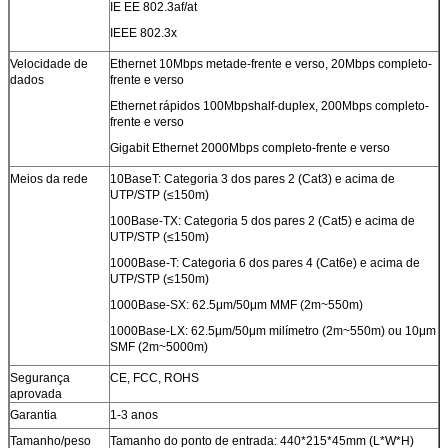
IE EE 802.3af/at
IEEE 802.3x
Velocidade de
Ethernet 10Mbps metade-frente e verso, 20Mbps completo-
dados
frente e verso
Ethernet rápidos 100Mbpshalf-duplex, 200Mbps completo-
frente e verso
Gigabit Ethernet 2000Mbps completo-frente e verso
Meios da rede
10BaseT: Categoria 3 dos pares 2 (Cat3) e acima de
UTP/STP (≤150m)
100Base-TX: Categoria 5 dos pares 2 (Cat5) e acima de
UTP/STP (≤150m)
1000Base-T: Categoria 6 dos pares 4 (Cat6e) e acima de
UTP/STP (≤150m)
1000Base-SX: 62.5μm/50μm MMF (2m~550m)
1000Base-LX: 62.5μm/50μm milímetro (2m~550m) ou 10μm
SMF (2m~5000m)
Segurança
CE, FCC, ROHS
aprovada
Garantia
1-3 anos
Tamanho/peso
Tamanho do ponto de entrada: 440*215*45mm (L*W*H)