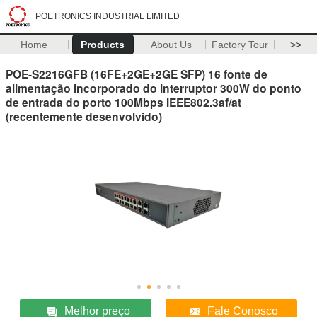
POETRONICS INDUSTRIAL LIMITED
Home
Products
About Us
Factory Tour
>>
POE-S2216GFB (16FE+2GE+2GE SFP) 16 fonte de
alimentação incorporado do interruptor 300W do ponto
de entrada do porto 100Mbps IEEE802.3af/at
(recentemente desenvolvido)
Melhor preço
Fale Conosco