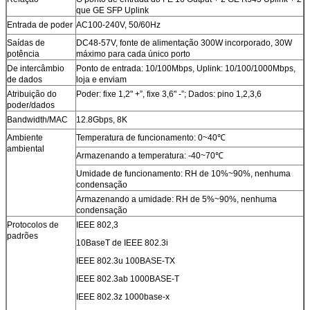
que GE SFP Uplink
Entrada de poder
AC100-240V, 50/60Hz
Saídas de
DC48-57V, fonte de alimentação 300W incorporado, 30W
potência
máximo para cada único porto
De intercâmbio
Ponto de entrada: 10/100Mbps, Uplink: 10/100/1000Mbps,
de dados
loja e enviam
Atribuição do
Poder: fixe 1,2" +”, fixe 3,6" -”; Dados: pino 1,2,3,6
poder/dados
Bandwidth/MAC
12.8Gbps, 8K
Ambiente
Temperatura de funcionamento: 0~40℃
ambiental
Armazenando a temperatura: -40~70℃
Umidade de funcionamento: RH de 10%~90%, nenhuma
condensação
Armazenando a umidade: RH de 5%~90%, nenhuma
condensação
Protocolos de
IEEE 802,3
padrões
10BaseT de IEEE 802.3i
IEEE 802.3u 100BASE-TX
IEEE 802.3ab 1000BASE-T
IEEE 802.3z 1000base-x