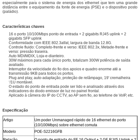
especialmente para o sistema de energia dos ethernet que tem uma grande
distância entre o equipamento da fonte de energia (PSE) e o dispositivo posto
(paládio).
Características chaves
16 o porto 10/100Mbps ponto de entrada + 2 gigabits RJ45 uplink + 2
gigabits SFP uplink
Conformidade com IEEE 802.3af/at, largura de banda 12.8G.
Controle fluido: Completo-frente e verso: IEEE 802.3x, Metade-frente e
verso: pressão traseira.
Auto MDI/MDIX, Loja-e-dianteiro.
30W máximos para cada único porto, totalizam 300W potência de saída
avaliado.
Interruptor da velocidade do fio dos apoios e quadro enorme até a
transmissão 9KB para todos os portos.
Plug and play, auto-adaptação, proteção de relâmpago, 19' cremalheira
‘/1U montável.
O estado do ponto de entrada pode ser lido e analisado através dos
indicadores do diodo emissor de luz no painel frontal.
Aplicado à câmera do IP do CCTV, ao AP sem fio, ao telefone de VoIP, etc.
Especificação
Artigo
Um poder Unmanaged rápido de 16 ethernet do porto
(10/100Mbps) sobre ethernet comuta
Modelo
POE-S2216GFB
Relação
O ponto de entrada do FE 16 Output + 2 GE RJ45 Uplink + 2