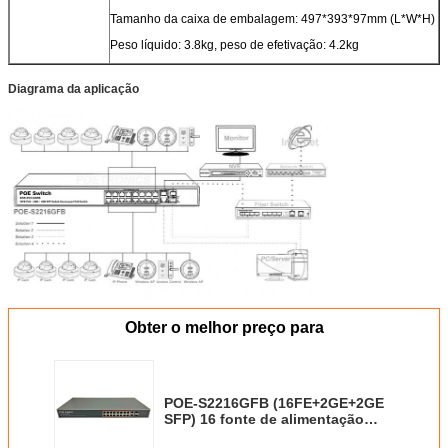
Tamanho da caixa de embalagem: 497*393*97mm (L*W*H)
Peso líquido: 3.8kg, peso de efetivação: 4.2kg
Diagrama da aplicação
Obter o melhor preço para
POE-S2216GFB (16FE+2GE+2GE
SFP) 16 fonte de alimentação
incorporado do interruptor 300W