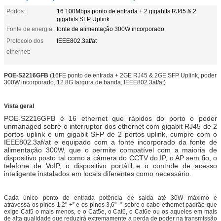
Portos:
16 100Mbps ponto de entrada + 2 gigabits RJ45 & 2
gigabits SFP Uplink
Fonte de energia:
fonte de alimentação 300W incorporado
Protocolo dos
IEEE802.3af/at
ethernet:
POE-S2216GFB
(16FE ponto de entrada + 2GE RJ45 & 2GE SFP Uplink, poder
300W incorporado, 12.8G largura de banda, IEEE802.3af/at)
Vista geral
POE-S2216GFB é 16 ethernet que rápidos do porto o poder
unmanaged sobre o interruptor dos ethernet com gigabit RJ45 de 2
portos uplink e um gigabit SFP de 2 portos uplink, cumpre com o
IEEE802.3af/at e equipado com a fonte incorporado da fonte de
alimentação 300W, que o permite compatível com a maioria de
dispositivo posto tal como a câmera do CCTV do IP, o AP sem fio, o
telefone de VoIP, o dispositivo portátil e o controle de acesso
inteligente instalados em locais diferentes como necessário.
Cada único ponto de entrada potência de saída até 30W máximo e
atravessa os pinos 1,2" +” e os pinos 3,6" -” sobre o cabo ethernet padrão que
exige Cat5 o mais menos, e o Cat5e, o Cat6, o Cat6e ou os aqueles em mais
de alta qualidade que reduzirá extremamente a perda de poder na transmissão